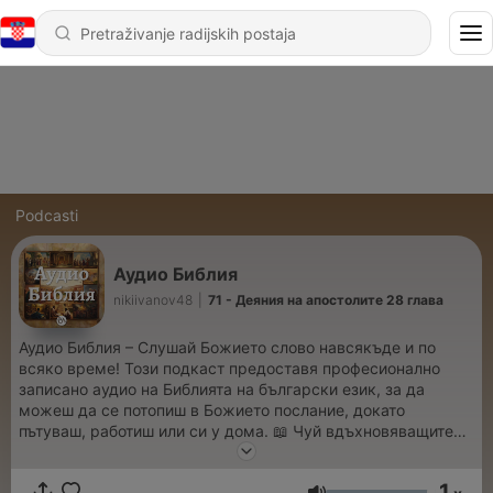
Podcasti
Аудио Библия
nikiivanov48
|
71 - Деяния на апостолите 28 глава
Аудио Библия – Слушай Божието слово навсякъде и по
всяко време! Този подкаст предоставя професионално
записано аудио на Библията на български език, за да
можеш да се потопиш в Божието послание, докато
пътуваш, работиш или си у дома. 📖 Чуй вдъхновяващите
истории и вечните истини, които променят животи. 🎧
Наслади се на ясен и изразителен прочит. 🙏 Нека Словото
1