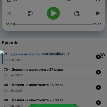
x
оживее в сърцето ти! Слушай. Размишлявай. Израствай
Glasnoća
във вярата. 📌 Представено от Библейска лига – България
00:00
00:00
Epizode
-
71
Деяния на апостолите 28 глава
20 ožu 2025
-
70
Деяния на апостолите 27 глава
20 ožu 2025
-
69
Деяния на апостолите 26 глава
20 ožu 2025
-
68
Деяния на апостолите 25 глава
20 ožu 2025