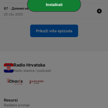
Instalirati
-
67
Деяния на апостолите 24 глава
20 ožu 2025
Prikaži više epizoda
Radio Hrvatska
Radio stanice i podcasti
Resursi
Radijske postaje