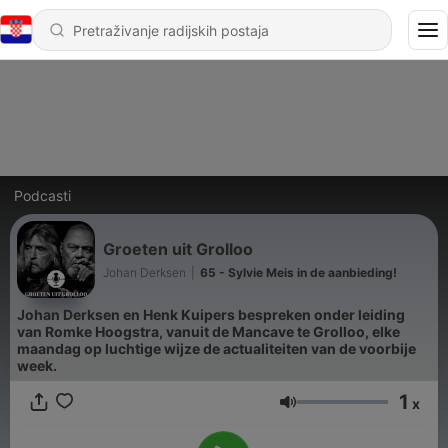
Podcasti
Groeten uit Grolloo
Johan Derksen
|
65 - Sylvie Meis in de aanbieding!
Johan Derksen en Henk Kuipers bespreken onder leiding
van Romke Hoogstra, vanuit de Mancave te Grolloo, elke
maandag op luchtige wijze de actualiteiten van de voorbije
week.
1
x
Glasnoća