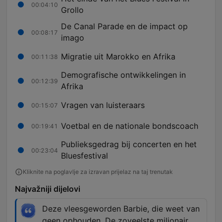
00:04:10
Grollo
De Canal Parade en de impact op
00:08:17
imago
Migratie uit Marokko en Afrika
00:11:38
Demografische ontwikkelingen in
00:12:39
Afrika
Vragen van luisteraars
00:15:07
Voetbal en de nationale bondscoach
00:19:41
Publieksgedrag bij concerten en het
00:23:04
Bluesfestival
Kliknite na poglavlje za izravan prijelaz na taj trenutak
Najvažniji dijelovi
Deze vleesgeworden Barbie, die weet van
geen ophouden. De zoveelste miljonair