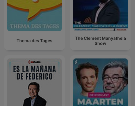
The Clement Manyathela
Thema des Tages
Show
Maarten van Rossem &
Es la Mañana de Federico
Tom Jessen