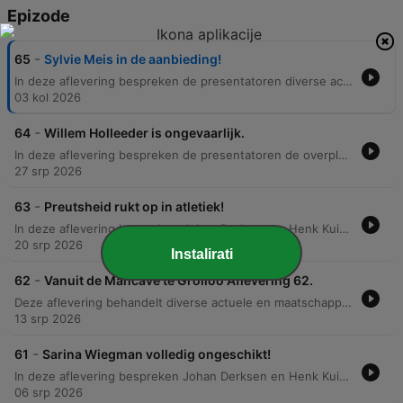
Epizode
-
65
Sylvie Meis in de aanbieding!
In deze aflevering bespreken de presentatoren diverse actualiteiten, van de sociale media-aanwezigheid van Sylvie Meis tot het verdwijnen van het Blues Festival in Grollo. Er wordt kritisch gekeken naar de Canal Parade en de politieke implicaties van migratiestromen vanuit Afrika naar Europa. Daarnaast gaan de sprekers dieper in op demografische uitdagingen, vragen van luisteraars over bekende Nederlanders en muziek, en de noodzaak van een Nederlandse bondscoach voor het nationale voetbalteam. Ook wordt de mismatch tussen artiesten en publiek bij concerten besproken.
03 kol 2026
-
64
Willem Holleeder is ongevaarlijk.
In deze aflevering bespreken de presentatoren de overplaatsing van Willem Holleider naar een minder beveiligde inrichting en delen zij anekdotes over het leven in de EBI. Daarnaast behandelen ze diverse actuele thema's, variërend van de kwaliteit van 'De Slimste Mens' en de aanwezigheid van Victor Vlam in talkshows tot het nieuwe strafpuntensysteem voor automobilisten. Verder gaat het gesprek over de prestaties in de Tour de France, met specifieke aandacht voor Mathieu van der Poel en opkomend wielertalent. Ook worden zwaardere onderwerpen aangesneden, zoals de standpunten van de SP over vrouwelijke genitale verminking en de complexiteit van terugkeer naar landen waar men voorheen is gevlucht.
27 srp 2026
-
63
Preutsheid rukt op in atletiek!
In deze aflevering bespreken Johan Derksen en Henk Kuipers diverse actuele thema's, variërend van de seksualisering in de atletiek tot kritiek op het recente WK voetbal. Daarnaast behandelen ze maatschappelijke kwesties zoals het vuurwerkverbod, de staat van de natuur en de boerenstand. Verder gaan de presentatoren in op Henks plannen voor een nieuwe social media serie, persoonlijke verhalen over tatoeages en de impact van sociale media op de privacy van publieke figuren. De discussie raakt ook aan de rechtspraak bij zware misdrijven en het belang van tweede kansen.
20 srp 2026
Instalirati
-
62
Vanuit de Mancave te Grolloo Aflevering 62.
Deze aflevering behandelt diverse actuele en maatschappelijke onderwerpen, beginnend met de onrust en criminaliteit rondom het asielzoekerscentrum in Ter Apel. Daarnaast bespreken we de uitbreiding van het WK voetbal door de FIFA, politieke aanstellingen en de nieuwe wethouder voor vrouwenzaken in Amersfoort. Verder staat een concert van Luke Combs in de Johan Cruijff Arena centraal, gevolgd door een kritische blik op oorlogsmisdaden, het afdekken van fouten binnen de politie en justitie, en de rechtszaak rondom de '6 van Breda'.
13 srp 2026
-
61
Sarina Wiegman volledig ongeschikt!
In deze aflevering bespreken Johan Derksen en Henk Kuipers diverse actuele onderwerpen, variërend van de crowdfunding van Anouk en de toekomst van Estavana Polman tot de rellen in Marokko en de regels rondom vakantiewoningen. Ook de hoge verkeersboetes in Nederland staan ter discussie. Daarnaast behandelen de sprekers de kritiek op Roddelpraat en het verdienmodel van Jan Roos en Dennis Schouten. In de sportwereld komen de comeback van Conor McGregor, de kritiek op Sarina Wiegman en de toekomst van Max Verstappen en Lewis Hamilton aan bod, waarna het gesprek eindigt met een felle kritiek op motivatiecoaches zoals Emile Ratelband.
06 srp 2026