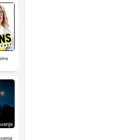
bins
avanje