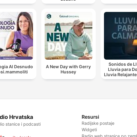
Sonidos de Ll
ogia Al Desnudo
A New Day with Gerry
Lluvia para Do
psi.mammoliti
Hussey
Lluvia Relajante, Lluv
Suave, Lluvia Para
Calmar
dio Hrvatska
Resursi
Radijske postaje
io stanice i podcasti
Widgeti
Radio web stranice po zemlj