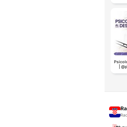
Psicol
| @
Ra
Rad