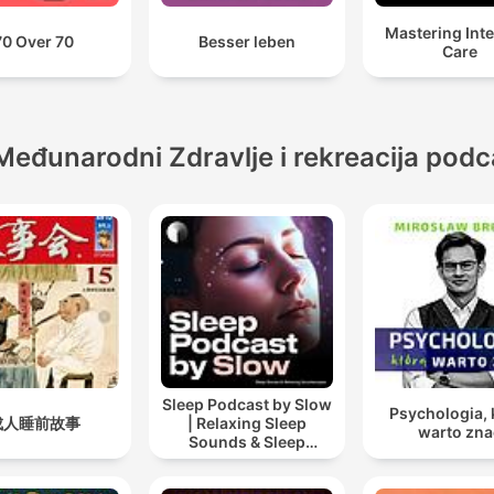
Mastering Int
70 Over 70
Besser leben
Care
Međunarodni Zdravlje i rekreacija podc
Sleep Podcast by Slow
Psychologia, 
成人睡前故事
| Relaxing Sleep
warto zna
Sounds & Sleep
Stories | Nature Sound
For Sleep | ASMR