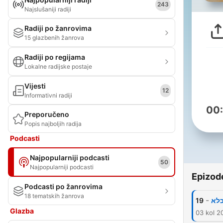
243
Najslušaniji radiji
Radiji po žanrovima
15 glazbenih žanrova
Radiji po regijama
Lokalne radijske postaje
Vijesti
12
Informativni radiji
00
Preporučeno
Popis najboljih radija
Podcasti
Najpopularniji podcasti
50
Najpopularniji podcasti
Epizod
Podcasti po žanrovima
18 tematskih žanrova
-
19
כלא
Glazba
03 kol 2