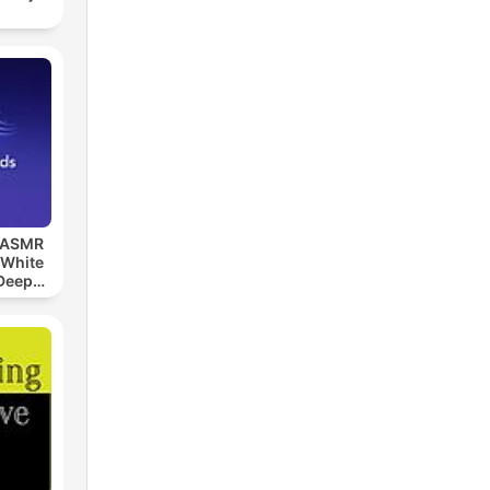
, ASMR
 White
 Deep
ds,
eep