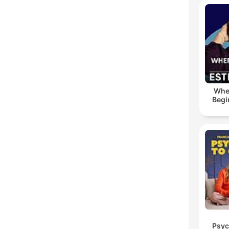
Whe
Begi
Psyc