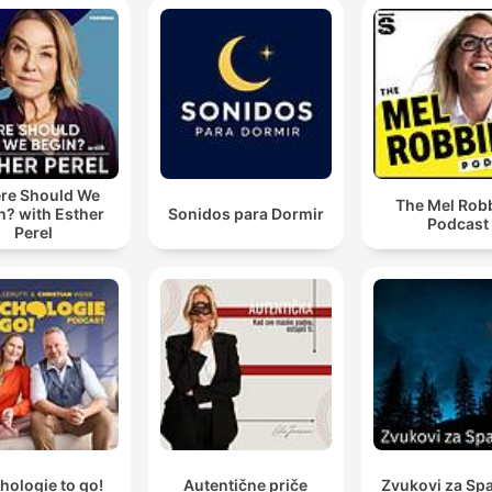
re Should We
The Mel Rob
n? with Esther
Sonidos para Dormir
Podcast
Perel
hologie to go!
Autentične priče
Zvukovi za Sp