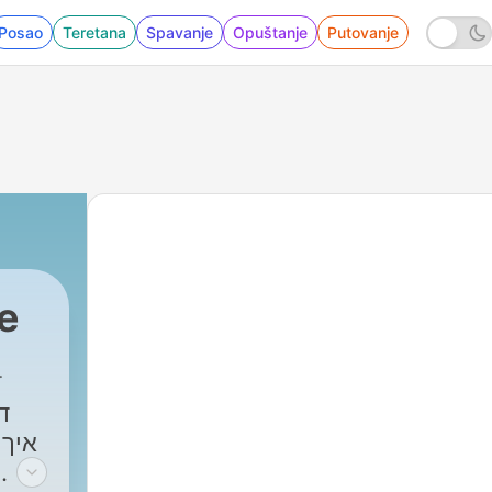
Posao
Teretana
Spavanje
Opuštanje
Putovanje
fe
ד
איך.