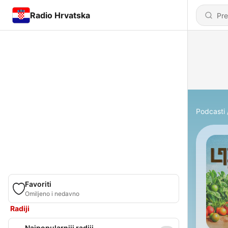
Radio Hrvatska
Podcasti
Favoriti
Omiljeno i nedavno
Radiji
Najpopularniji radiji