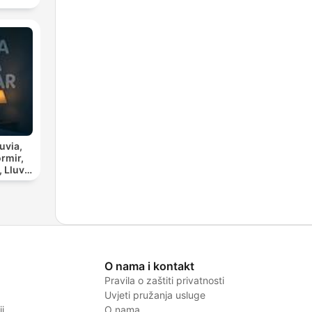
uvia,
rmir,
ia
O nama i kontakt
Pravila o zaštiti privatnosti
Uvjeti pružanja usluge
i
O nama