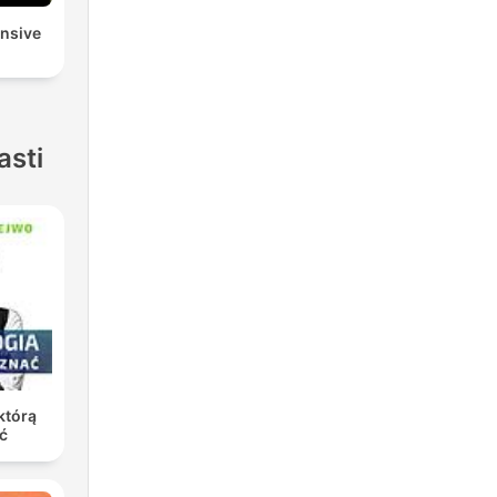
ensive
asti
którą
ć