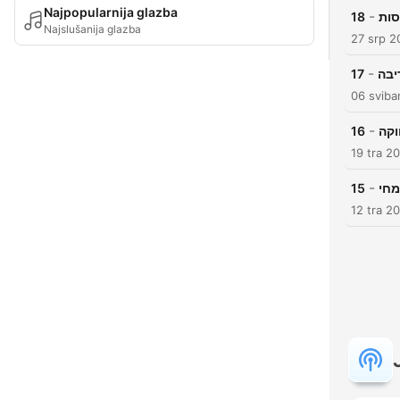
Najpopularnija glazba
-
18
סות
Najslušanija glazba
27 srp 2
-
17
יבה
06 sviba
-
16
וקה
19 tra 2
-
15
מחי
12 tra 2