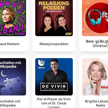
दिनभर: पूरा दिन,पू
aud Dedans
Relasjonspodden
(Dinbhar
Por el Placer de Vivir
schlafen mit
Brigitte Lahai
con el Dr. Cesar
Wikipedia
Radio
Lozano