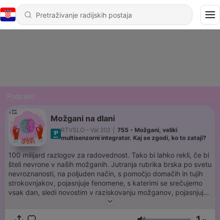
Podcasti
Možgani na dlani
RTVSLO – Val 202
|
755 - Možgani, veliki
multisenzorni integrator. Kaj se zgodi, ko to zataji?
100 milijard razlogov za radovednost. Tako bi lahko rekli, če bi
šteli nevrone v naših možganih. Jutranja rubrika brska po svetu
nevroznanosti, na poljuden način, s pomočjo domačih in tujih
strokovnjakov, pojasnjuje fenomene, s katerimi se srečujemo
vsak dan, sledi novostim v raziskovanju možganov, pojasnjuje
delovanje in funkcije tega neverjetnega organa in skrbi tudi za
možgansko jutranjo rekreacijo.
1