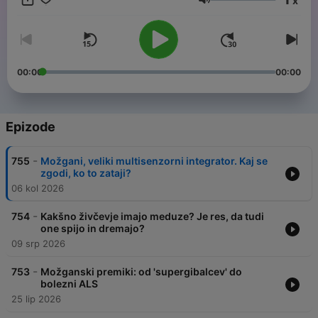
x
Glasnoća
00:00
00:00
Epizode
-
755
Možgani, veliki multisenzorni integrator. Kaj se
zgodi, ko to zataji?
06 kol 2026
-
754
Kakšno živčevje imajo meduze? Je res, da tudi
one spijo in dremajo?
09 srp 2026
-
753
Možganski premiki: od 'supergibalcev' do
bolezni ALS
25 lip 2026