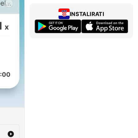
elu
tna
INSTALIRATI
m
1
x
:00