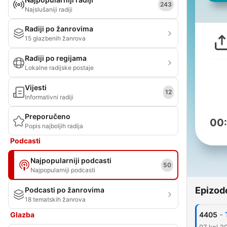
243
Najslušaniji radiji
Radiji po žanrovima
15 glazbenih žanrova
Radiji po regijama
Lokalne radijske postaje
Vijesti
12
Informativni radiji
Preporučeno
00
Popis najboljih radija
Podcasti
Najpopularniji podcasti
50
Najpopularniji podcasti
Epizod
Podcasti po žanrovima
18 tematskih žanrova
-
Glazba
4405