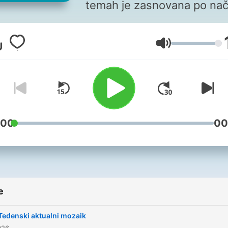
temah je zasnovana po nač
okrogle mize in edina tovrs
v slovenskem radiofonske
Glasnoća
prostoru.
:00
00
e
Tedenski aktualni mozaik