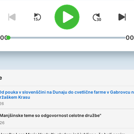
sosednjih državah, tistim, ki
zanima tako imenovan
slovenski etnični prostor in
sploh naša skupinska
identiteta. Oddaja je
:00
00
mozaičnega tipa. V prvem 
namenjamo največ pozorno
političnim dogajanjem, v
drugem delu pa skušamo
e
poslušalstvu približati kraje
kjer živijo naši rojaki, zanim
Od pouka v slovenščini na Dunaju do cvetlične farme v Gabrovcu 
tržaškem Krasu
osebnosti in utrinke iz življ
026
manjšinskih skupnosti. Sic
se v oddaji lotevamo tudi t
Manjšinske teme so odgovornost celotne družbe"
026
ki so povezane z drugimi
manjšinami v Evropi in svet