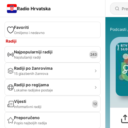
Radio Hrvatska
Favoriti
Podcasti
Omiljeno i nedavno
Radiji
Najpopularniji radiji
243
Najslušaniji radiji
Radiji po žanrovima
15 glazbenih žanrova
Radiji po regijama
Lokalne radijske postaje
Vijesti
12
Informativni radiji
Preporučeno
Popis najboljih radija