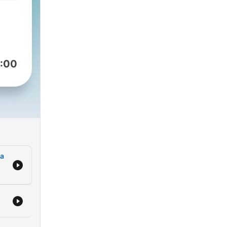
 jih
 na
:00
delu
sti
,
ive
na
enja
er pa
em,
u in