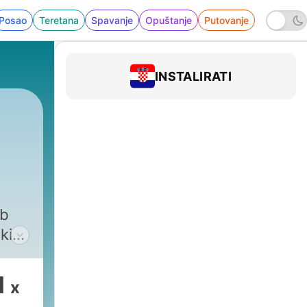
Posao
Teretana
Spavanje
Opuštanje
Putovanje
INSTALIRATI
ob
ki
tvu.
1
x