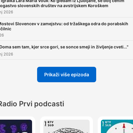
 Igralka Lara Maria Vouk: Ko gledam iz Ljubljane, še bolj cenim
ogastvo slovenskih društev na avstrijskem Koroškem
jih skušamo vključevati v n
nj 2026
okvir. Prepričani smo, da
ostovi Slovencev v zamejstvu: od tržaškega odra do porabskih
varstvo manjšin ni le del
čilnic
nacionalne politike ampak t
026
širše varovanja človekovih
Doma sem tam, kjer srce gori, se sonce smeji in življenje cveti..."
individualnih in kolektivnih
nj 2026
pravic. Pripravlja: Mateja
Železnikar.
Prikaži više epizoda
Radio Prvi podcasti