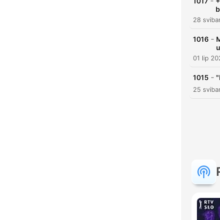
-
1017
+
b
28 sviba
-
1016
M
u
01 lip 2
-
1015
"
25 sviba