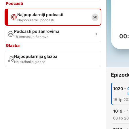
Podcasti
Najpopularniji podcasti
50
Najpopularniji podcasti
Podcasti po žanrovima
00
18 tematskih žanrova
Glazba
Najpopularnija glazba
Najslušanija glazba
Epizod
-
1020
15 lip 2
-
1019
"
08 lip 2