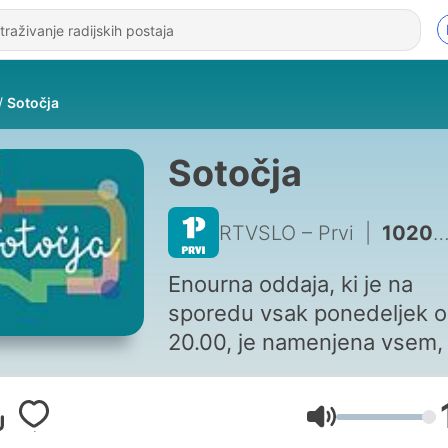
Sotočja
Sotočja
RTVSLO – Prvi
|
1020 - Od pouka v slovenščini na Dunaju do cvetlične farme v Gabrovcu na tržaškem Krasu
Enourna oddaja, ki je na
sporedu vsak ponedeljek 
20.00, je namenjena vsem, 
želijo biti obveščeni o
dogajanjih v našem zamejs
Glasnoća
Torej Slovencem, ki živijo v