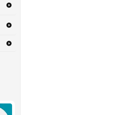
aš
udi