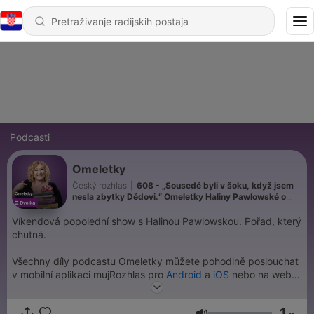
Podcasti
Omeletky
Český rozhlas
|
608 - „Sousedé byli v šoku, když jsem
nesla zbytky Dědovi.“ Omeletky Haliny Pawlowské o
zákonech
Víkendová popolední show s Halinou Pawlowskou. Pořad, který
chutná.
Všechny díly podcastu Omeletky můžete pohodlně poslouchat
v mobilní aplikaci mujRozhlas pro
Android
a
iOS
nebo na webu
mujRozhlas.cz
.
1