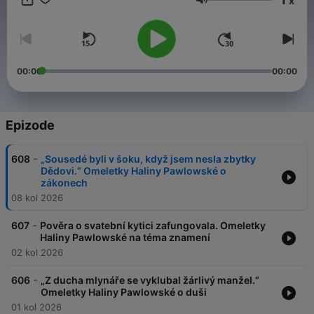
x
Glasnoća
00:00
00:00
Epizode
-
608
„Sousedé byli v šoku, když jsem nesla zbytky
Dědovi.“ Omeletky Haliny Pawlowské o
zákonech
08 kol 2026
-
607
Pověra o svatební kytici zafungovala. Omeletky
Haliny Pawlowské na téma znamení
02 kol 2026
-
606
„Z ducha mlynáře se vyklubal žárlivý manžel.“
Omeletky Haliny Pawlowské o duši
01 kol 2026