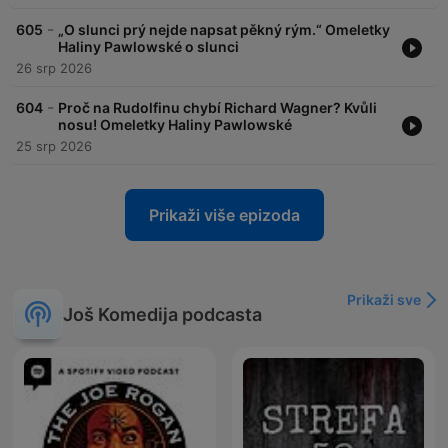
-
605
„O slunci prý nejde napsat pěkný rým.“ Omeletky
Haliny Pawlowské o slunci
26 srp 2026
-
604
Proč na Rudolfinu chybí Richard Wagner? Kvůli
nosu! Omeletky Haliny Pawlowské
25 srp 2026
Prikaži više epizoda
Prikaži sve
Još Komedija podcasta