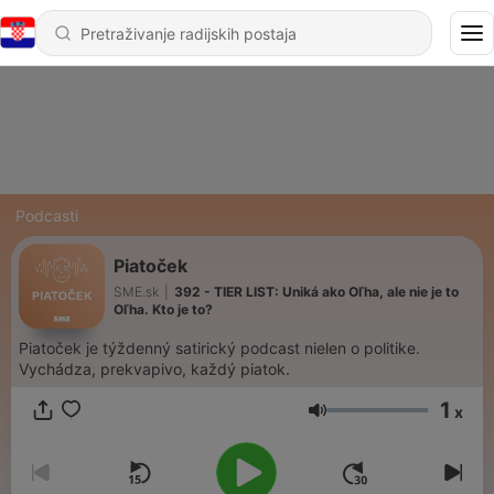
Podcasti
Piatoček
SME.sk
|
392 - TIER LIST: Uniká ako Oľha, ale nie je to
Oľha. Kto je to?
Piatoček je týždenný satirický podcast nielen o politike.
Vychádza, prekvapivo, každý piatok.
1
x
Glasnoća