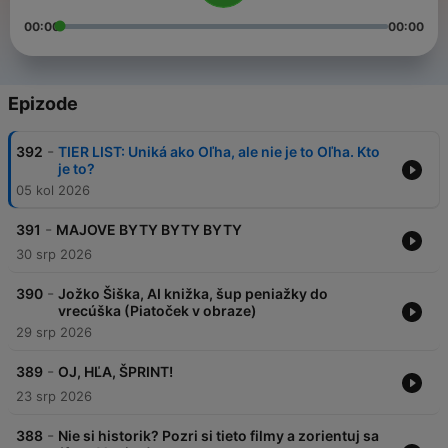
00:00
00:00
Epizode
-
392
TIER LIST: Uniká ako Oľha, ale nie je to Oľha. Kto
je to?
05 kol 2026
-
391
MAJOVE BYTY BYTY BYTY
30 srp 2026
-
390
Jožko Šiška, AI knižka, šup peniažky do
vrecúška (Piatoček v obraze)
29 srp 2026
-
389
OJ, HĽA, ŠPRINT!
23 srp 2026
-
388
Nie si historik? Pozri si tieto filmy a zorientuj sa