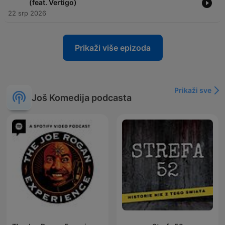
(feat. Vertigo)
22 srp 2026
Prikaži više epizoda
Prikaži sve
Još Komedija podcasta