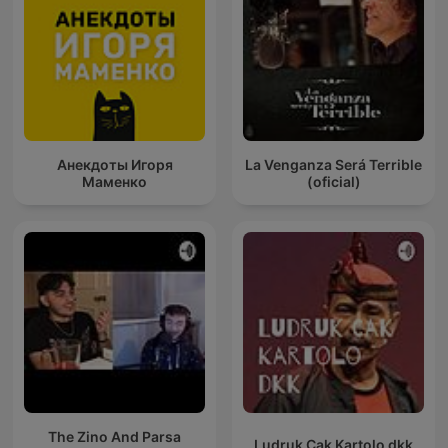
Анекдоты Игоря
La Venganza Será Terrible
Маменко
(oficial)
The Zino And Parsa
Ludruk Cak Kartolo dkk