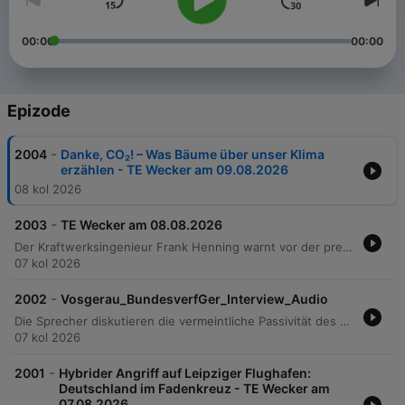
00:00
00:00
Epizode
-
2004
Danke, CO₂! – Was Bäume über unser Klima
erzählen - TE Wecker am 09.08.2026
08 kol 2026
-
2003
TE Wecker am 08.08.2026
Der Kraftwerksingenieur Frank Henning warnt vor der prekären Lage der deutschen Energieversorgung, insbesondere durch niedrige Gasspeicherfüllstände und die Risiken einer Gasmangellage. Er kritisiert die Folgen der Energiewende, wie den Ausstieg aus Kohle- und Kernkraft sowie regulatorische Hürden durch das Energieeffizienzgesetz, welche die Versorgungssicherheit und den Industriestandort gefährden könnten. Zudem diskutiert er die negativen Auswirkungen der aktuellen Energiestrategie, einschließlich bürokratischer Hürden durch das Energiedeckelgesetz und der wirtschaftlichen Belastung durch entschädigungslose Abschaltungen. Henning problematisiert den Ausbau erneuerbarer Energien aufgrund von Lastspitzen und fehlenden Speichermöglichkeiten sowie die politische Abhängigkeit von Lobbyinteressen.
07 kol 2026
-
2002
Vosgerau_BundesverfGer_Interview_Audio
Die Sprecher diskutieren die vermeintliche Passivität des Bundesverfassungsgerichts gegenüber Grundrechtseingriffen durch staatliche und europäische Institutionen, wobei Themen wie Unregelmäßigkeiten bei der Bundestagswahl, das EU-Sanktionsregime und die Chatkontrolle thematisiert werden. Zudem wird die schwindende Macht des Gerichts und des Bundestages im Kontext der europäischen Integration analysiert, insbesondere im Hinblick auf die Abgabe von Kompetenzen an die Exekutive und die Rolle des Gerichts bei der Prüfung der Vereinbarkeit von Europarecht mit der deutschen Verfassung.
07 kol 2026
-
2001
Hybrider Angriff auf Leipziger Flughafen:
Deutschland im Fadenkreuz - TE Wecker am
07.08.2026