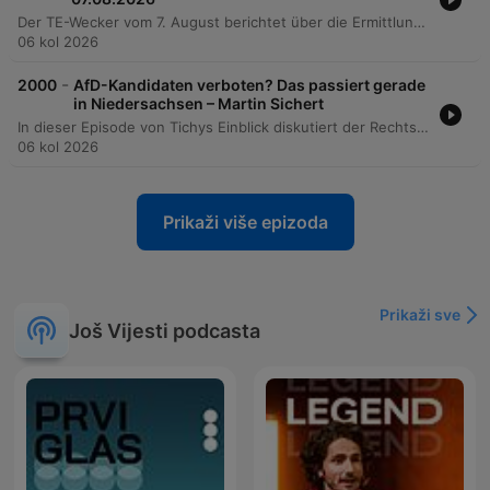
Der TE-Wecker vom 7. August berichtet über die Ermittlungen der Bundesanwaltschaft zu einer Sprengstoffdrohne am Flughafen Leipzig-Halle und das damit verbundene hybride Anschlagsszenario. In der politischen Landschaft erreicht die AfD neue Höchstwerte im Deutschland-Trend, während die Union auf historisch niedrige Werte fällt. Zudem thematisiert die Sendung die geplanten Enteignungen durch die Berliner Linkspartei sowie die zunehmenden bürokratischen Hürden durch die neue EU-Verpackungsverordnung. Ein weiterer Schwerpunkt liegt auf der Verwundbarkeit der deutschen Infrastruktur, insbesondere bei Wasserwegen und dem Schienengüterverkehr. Abschließend werden die wirtschaftlichen Auswirkungen der Energiewende beleuchtet, wobei die sinkende Verfügbarkeit von Sonnenenergie und die Diskrepanz zwischen installierter Windleistung und tatsächlicher Stromproduktion kritisch hinterfragt werden.
06 kol 2026
-
2000
AfD-Kandidaten verboten? Das passiert gerade
in Niedersachsen – Martin Sichert
In dieser Episode von Tichys Einblick diskutiert der Rechtsanwalt und AfD-Politiker Dr. Christian Wirth die Ausschlussentscheidungen von AfD-Abgeordneten Martin Sichert und Joachim Paul von Kommunalwahlen in Niedersachsen und Rheinland-Pfalz. Das Gespräch thematisiert den Vorwurf einer gezielten „Lex AfD“, bei der kommunale Wahlausschüsse auf Basis von Verfassungsschutzgutachten und Richtlinien des Innenministeriums die Kandidatur verweigern. Wirth kritisiert die mangelnde Möglichkeit zum sofortigen Rechtsschutz sowie die Rolle der Exekutive bei der Beeinflussung der Wahlzulassung und stellt die Vereinbarkeit dieser Maßnahmen mit den demokratischen Grundsätzen des Grundgesetzes in Frage.
06 kol 2026
Prikaži više epizoda
Prikaži sve
Još Vijesti podcasta