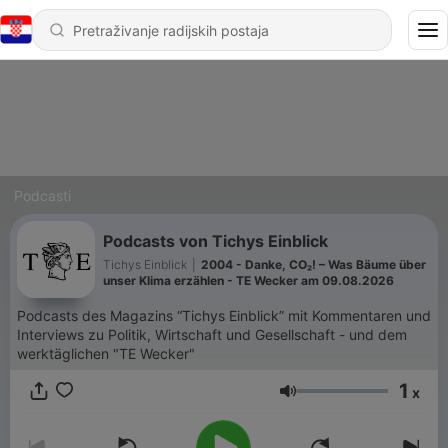
Podcasti
Podcasts von Tichys Einblick
Tichys Einblick
|
2004 - Danke, CO₂! – Was Bäume über
unser Klima erzählen - TE Wecker am 09.08.2026
Podcasts des Magazins “Tichys Einblick” mit Kommentaren und
Interviews zu Politik, Wirtschaft und Gesellschaft - und dem
werktäglichen "TE Wecker"
1
x
Glasnoća