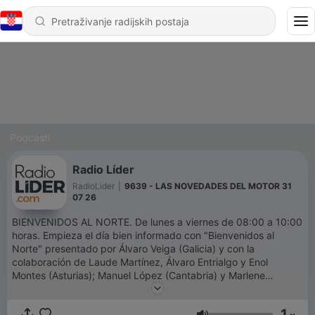
Podcasti
Radio Líder
RadioLider
|
9639 - LAS NOVEDADES DEL MOTOR 31
07 26
BIENVENIDOS AL NORTE. De lunes a viernes de 08:00 a 10:00
horas. Empieza el día bien informado con "Bienvenidos al
Norte" presentado por Álvaro Veiga (Galicia) y con la
colaboración de Laude Martínez, Álvaro Entrialgo y Enol
Montes (Asturias); Manuel López (Cantabria) y Marlene
González y Alfonso Salazar (Euskadi). Te ofrecemos toda la
actualidad política, social y cultural que abarca el noroeste
1