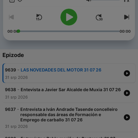
x
peninsular. Noticias, debate, opinión, entrevistas, información
Glasnoća
de servicio... Un cóctel que da como resultado un programa
fresco, cercano y con todo lo que interesa al oyente como
protagonista. Bienvenidos al Norte, el programa líder de la
mañana.
00:00
00:00
Epizode
-
9639
LAS NOVEDADES DEL MOTOR 31 07 26
31 srp 2026
-
9638
Entevista a Javier Sar Alcalde de Muxia 31 07 26
31 srp 2026
-
9637
Entrevista a Iván Andrade Tasende concelleiro
responsable das áreas de Formación e
Emprego de carballo 31 07 26
31 srp 2026