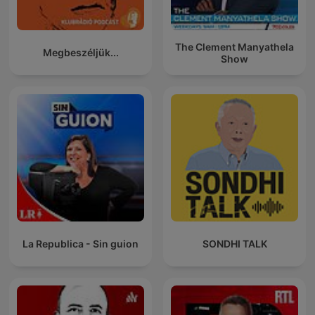
The Clement Manyathela
Megbeszéljük...
Show
La Republica - Sin guion
SONDHI TALK