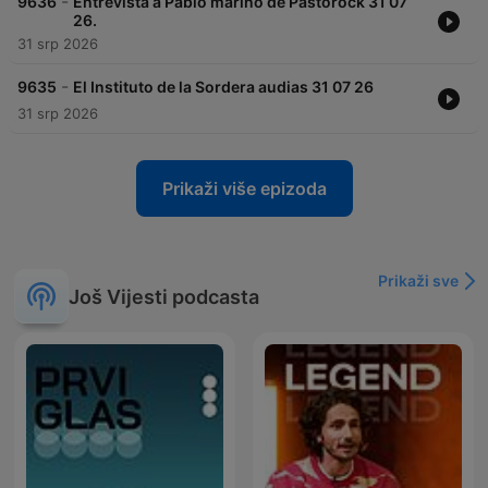
-
9636
Entrevista a Pablo mariño de Pastorock 31 07
26.
31 srp 2026
-
9635
El Instituto de la Sordera audias 31 07 26
31 srp 2026
Prikaži više epizoda
Prikaži sve
Još Vijesti podcasta