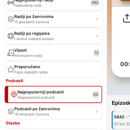
243
Najslušaniji radiji
Radiji po žanrovima
15 glazbenih žanrova
Radiji po regijama
Lokalne radijske postaje
Vijesti
12
Informativni radiji
00
Preporučeno
Popis najboljih radija
Podcasti
Najpopularniji podcasti
50
Najpopularniji podcasti
Epizod
Podcasti po žanrovima
18 tematskih žanrova
-
5842
Glazba
07 kol 2