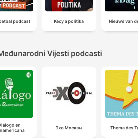
oetbal podcast
Kecy a politika
Nieuws van d
Međunarodni Vijesti podcasti
Diálogo en
Эхо Москвы
Thema des T
namericana