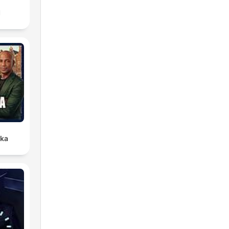
1
ika