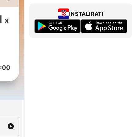
ом
INSTALIRATI
1
x
ной
:00