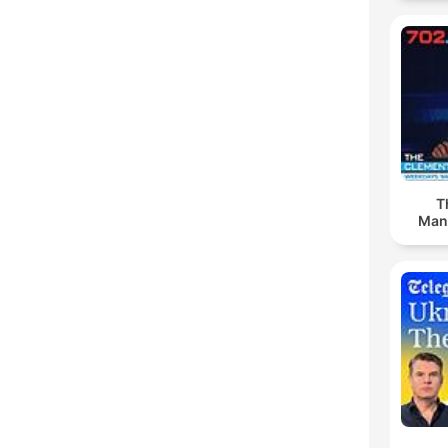
T
Man