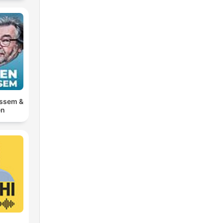
ossem &
en