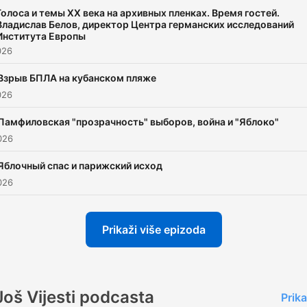
Голоса и темы XX века на архивных пленках. Время гостей.
Владислав Белов, директор Центра германских исследований
Института Европы
026
Взрыв БПЛА на кубанском пляже
026
Памфиловская "прозрачность" выборов, война и "Яблоко"
026
Яблочный спас и парижский исход
026
Prikaži više epizoda
Još Vijesti podcasta
Prika