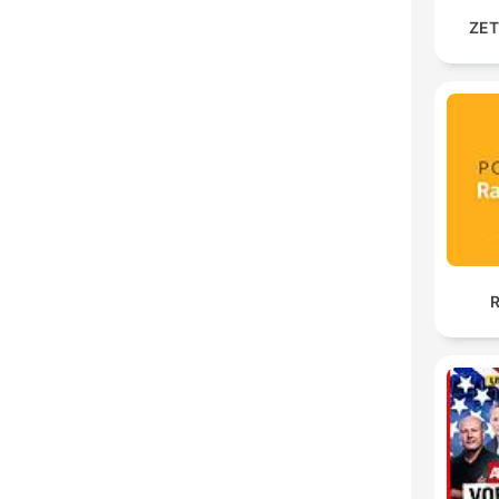
ZET
R