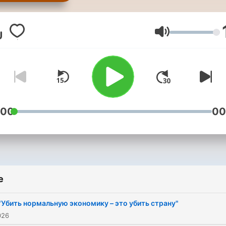
информационная служба,
финансируемая Конгресс
США, осуществляющая
Glasnoća
вещание на страны
Восточной и Юго-Восточ
Европы, Кавказа,
Центральной Азии и
Ближнего Востока и на
:00
00
Россию.
e
"Убить нормальную экономику – это убить страну"
026