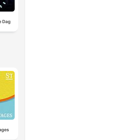
e Dag
ages