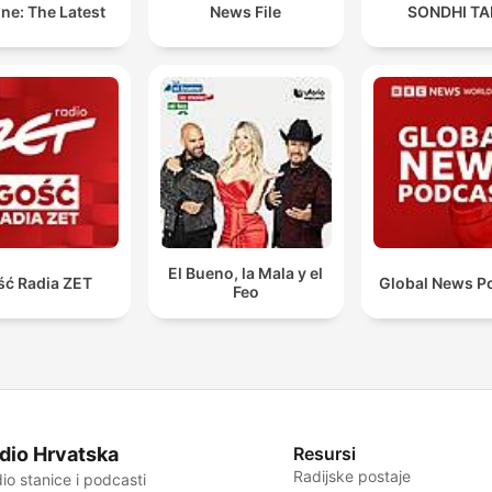
ne: The Latest
News File
SONDHI TA
El Bueno, la Mala y el
ść Radia ZET
Global News P
Feo
dio Hrvatska
Resursi
Radijske postaje
io stanice i podcasti