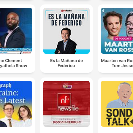
he Clement
Es la Mañana de
Maarten van R
yathela Show
Federico
Tom Jess