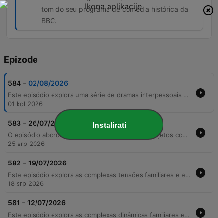
tom do seu programa de comédia histórica da
BBC.
Epizode
-
584
02/08/2026
Este episódio explora uma série de dramas interpessoais e mudanças comunitárias, centrando-se no impacto emocional da separação entre Harrison e Fallon, e as repercussões de outros términos, como o de Harrison e Pete. Através de diálogos intensos, abordamos desde traumas familiares profundos até tensões geradas por comportamentos difíceis na vila. A narrativa também acompanha transformações profissionais e rotinas domésticas, incluindo a renúncia de um chef e as preocupações com eventos comunitários. O episódio encerra com uma transição para o podcast 'You're Dead to Me', apresentando os temas da nova série de comédia histórica.
01 kol 2026
-
583
26/07/2026
Instalirati
O episódio aborda planos de carreira e novos projetos comunitários, incluindo a gestão de um celeiro renovado por Elizabeth e os preparativos para o festival local. Entre discussões sobre taxas de entrada e fofocas da vila, temas familiares profundos emergem, revelando segredos sobre relacionamentos e possíveis desvios financeiros. A tensão escala com revelações sobre a negligência de Clive em relação ao pai idoso e conflitos gerados por mágoas do passado. O episódio encerra com reflexões sobre conexões profissionais e uma transição para casos paranormais.
25 srp 2026
-
582
19/07/2026
Este episódio explora as complexas tensões familiares e emocionais em torno da revelação da gravidez de Kirsty. Entre discussões sobre o futuro da fazenda, o impacto de perdas gestacionais passadas e confrontos sobre segredos do passado, como o incidente de um berço escondido, a narrativa transita entre momentos de vulnerabilidade e reconciliação. A trama também aborda as dificuldades de lidar com traumas antigos e a busca por esperança, intercalando conversas cotidianas com investigações locais, como o ataque de cães na fazenda.
18 srp 2026
-
581
12/07/2026
Este episódio explora as complexas dinâmicas familiares e comunitárias em torno da vida rural, desde o retorno inesperado de Chris à casa de sua família até as tensões sobre a partilha de bens da fazenda. Entre preparativos para o Borchester Show e competições de ferraria, os personagens enfrentam conflitos legais, disputas de herança e o peso de segredos do passado. A narrativa percorre desde momentos de nostalgia e descobertas no jardim até confrontos dramáticos envolvendo dívidas e chantagens. O episódio também destaca a importância da comunidade e os desafios de manter o legado da fazenda diante de pressões financeiras e mudanças geracionais.