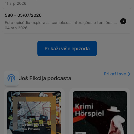
11 srp 2026
-
580
05/07/2026
Este episódio explora as complexas interações e tensões entre os personagens de The Archers, abrangendo desde conflitos profissionais na recepção e novos projetos de cosméticos na Bridge Farm até crises de gestão na Home Farm após a saída de Adam. As tramas envolvem discussões sobre responsabilidades familiares, o uso de tecnologia para bebês e os impactos da seca em eventos rurais. Além dos dramas cotidianos e confrontos emocionais sobre o futuro e a responsabilidade, o episódio aborda preparativos para eventos sociais, como despedidas de solteira, e momentos de reflexão sobre a evolução dos relacionamentos e o peso das decisões de gestão no campo.
04 srp 2026
Prikaži više epizoda
Prikaži sve
Još Fikcija podcasta