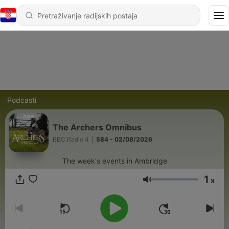
Podcasti
The Archers Omnibus
BBC Radio 4
|
584 - 02/08/2026
The week's events in Ambridge
1
x
Glasnoća