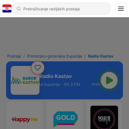
Postaje
Primorsko-goranska županija
Radio Kastav
Radio Kastav
Primorsko-goranska županija - 90.3 FM