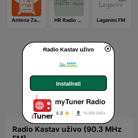
Antena Zagreb Top 40
HR Radio Sljeme
Laganini FM
Radio Kastav uživo
Instalirati
Radio Kastav uživo (90.3 MHz