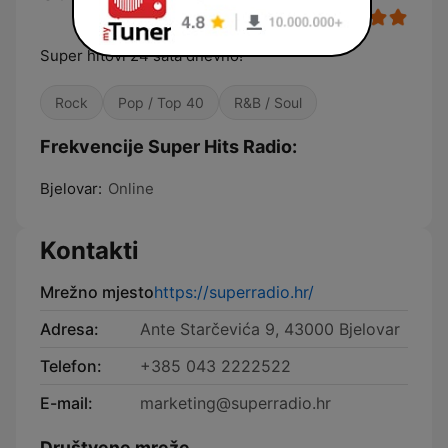
Super hitovi 24 sata dnevno!
Rock
Pop / Top 40
R&B / Soul
Frekvencije Super Hits Radio:
Bjelovar:
Online
Kontakti
Mrežno mjesto
https://superradio.hr/
Adresa:
Ante Starčevića 9, 43000 Bjelovar
Telefon:
+385 043 2222522
E-mail:
marketing@superradio.hr
Društvene mreže