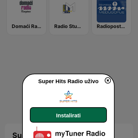
Domaći Radio Kneginec
Radio Studio M
Radiopostaja Mir Međugorje
Super Hits Radio uživo
Instalirati
Super Radio live