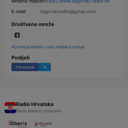
Mrežno mjesto
https://www.zagorski-radio.hr/
E-mail:
zagorskiradio@gmail.com
Društvene mreže
Ažuriraj podatke o ovoj radijskoj postaji
Podijeli
Facebook
X
Radio Hrvatska
Radio stanice i podcasti