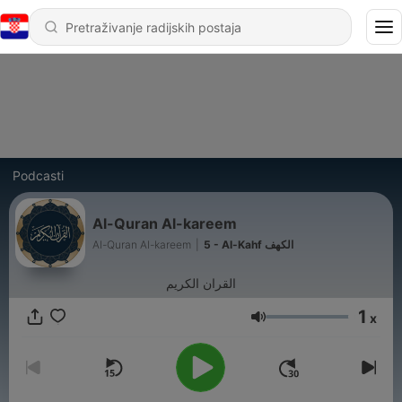
Podcasti
Al-Quran Al-kareem
Al-Quran Al-kareem
|
5 - Al-Kahf الكهف
القران الكريم
1
x
Glasnoća