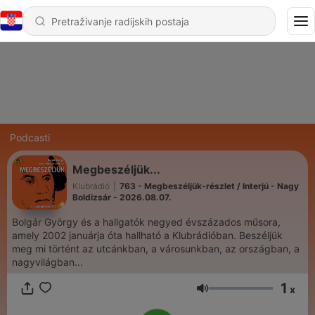
Podcasti
Megbeszéljük...
Klubrádió
|
763 - Megbeszéljük-részlet / Interjú - Nagy
Boldizsár - 2026.08.07.
Bolgár György és a hallgatók negyed évszázados műsora,
amely 2002 januárja óta hallható a Klubrádióban. Beszéljük
meg mi történt az utcánkban, a városunkban, az országban, a
nagyvilágban...
1
x
Glasnoća