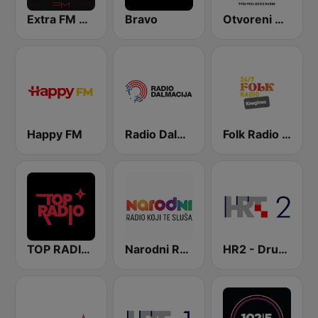
Extra FM 93.6
Bravo
Otvoreni Radio
Happy FM
Radio Dalmacija
Folk Radio Kneginec
TOP RADIO 101
Narodni Radio
HR2 - Drugi program