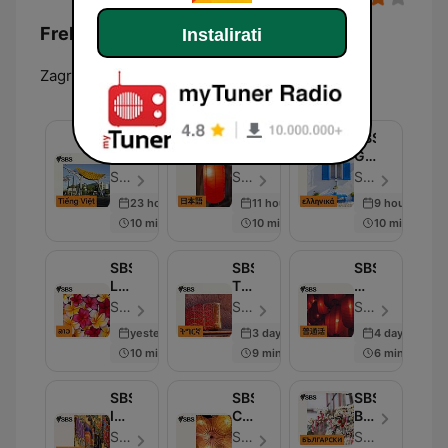
Frekvencije SBS - Croatian:
Instalirati
Zagreb - Centar:
Online
SBS
SBS
SBS
Vietnamese
Japanese
Greek
-
-
-
SBS - Epizoda 4709
SBS - Epizoda 1649
SBS - Epizoda 2535
SBS
SBS
SBS
23 hours ago
11 hours ago
9 hours ago
Việt
の
Ελληνικά
10 min
10 min
10 min
ngữ
日
本
語
SBS
SBS
SBS
放
Lao
Tigrinya
Mandarin
送
-
-
-
SBS - Epizoda 738
SBS - Epizoda 1283
SBS - Epizoda 4071
SBS
ኤስ.ቢ.ኤስ
SBS
yesterday
3 days ago
4 days ago
ພາ​
ትግርኛ
普
10 min
9 min
6 min
ສາ​
通
ລາວ
话
电
SBS
SBS
SBS
台
Indonesian
Cantonese
Bulgarian
-
-
-
SBS - Epizoda 1485
SBS - Epizoda 3694
SBS