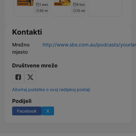
SBS
SBS
SBS
1 week ago
9 hours ago
Bahasa
廣
на
42 min
12 min
Indonesia
東
Български
話
節
目
Kontakti
Mrežno
http://www.sbs.com.au/podcasts/yourla
mjesto
Društvene mreže
Ažuriraj podatke o ovoj radijskoj postaji
Podijeli
Facebook
X