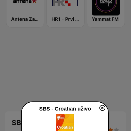
Antena Zagreb
HR1 - Prvi program
Yammat FM
SBS - Croatian uživo
SBS - Croatian