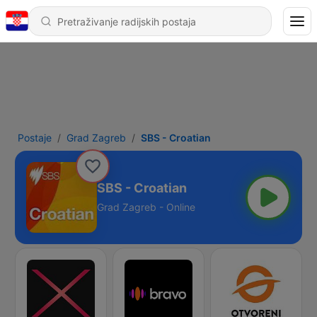
Postaje
Grad Zagreb
SBS - Croatian
SBS - Croatian
Grad Zagreb - Online