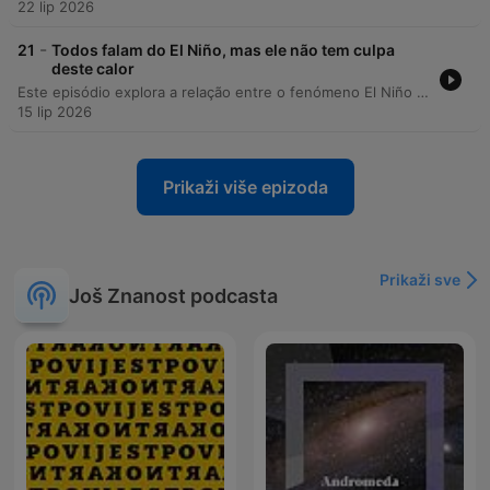
22 lip 2026
-
21
Todos falam do El Niño, mas ele não tem culpa
deste calor
Este episódio explora a relação entre o fenómeno El Niño e as variações climáticas extremas, detalhando o mecanismo oceanográfico da corrente de Humboldt e a influência da Oscilação do Sul no clima global. Abordamos como a interação entre o oceano e a atmosfera cria um sistema de feedback que impacta regiões de todo o mundo. A discussão estende-se aos impactos históricos e geográficos do El Niño, abordando a importância de cientistas como Walker e Bjerknes na compreensão destas variações. Por fim, analisamos as previsões para os próximos anos, o papel da inteligência artificial na análise de dados meteorológicos e a necessidade urgente de adaptação urbana face ao aquecimento global.
15 lip 2026
Prikaži više epizoda
Prikaži sve
Još Znanost podcasta