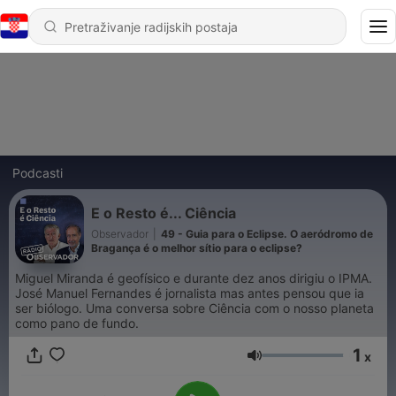
Podcasti
E o Resto é... Ciência
Observador
|
49 - Guia para o Eclipse. O aeródromo de
Bragança é o melhor sítio para o eclipse?
Miguel Miranda é geofísico e durante dez anos dirigiu o IPMA.
José Manuel Fernandes é jornalista mas antes pensou que ia
ser biólogo. Uma conversa sobre Ciência com o nosso planeta
como pano de fundo.
1
x
Glasnoća