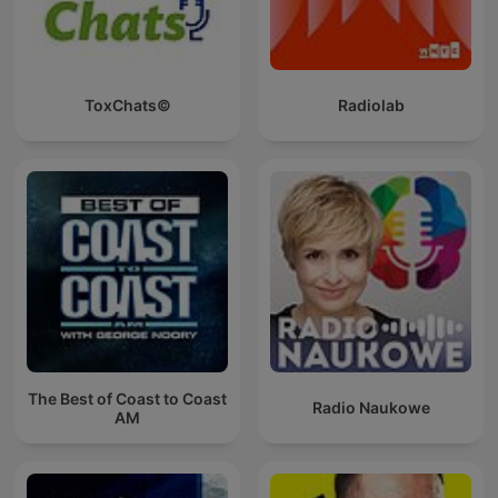
ToxChats©
Radiolab
The Best of Coast to Coast
Radio Naukowe
AM