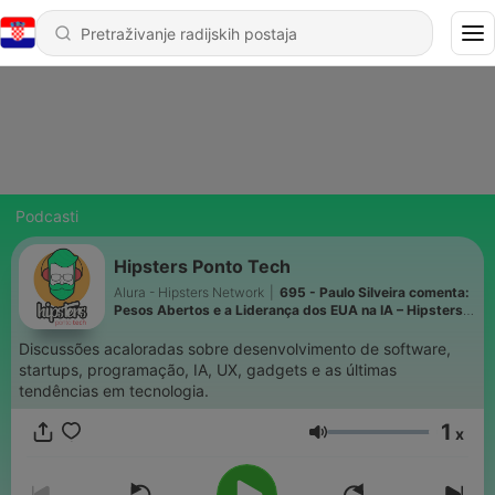
Podcasti
Hipsters Ponto Tech
Alura - Hipsters Network
|
695 - Paulo Silveira comenta:
Pesos Abertos e a Liderança dos EUA na IA – Hipsters
Ponto Tech #527
Discussões acaloradas sobre desenvolvimento de software,
startups, programação, IA, UX, gadgets e as últimas
tendências em tecnologia.
1
x
Glasnoća