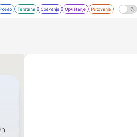
Posao
Teretana
Spavanje
Opuštanje
Putovanje