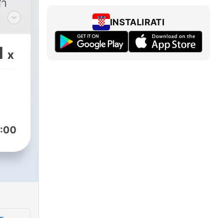
สา
INSTALIRATI
ถียง
ของ
1
x
:00