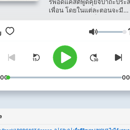
รพอดแคสต์พูดคุยจิปาถะประ
เพื่อน โดยในแต่ละตอนจะมี
ประเด็นต่างๆมานั่งพูดคุย ถกเ
หรือแลกเปลี่ยนกันในรูปแบบ
Glasnoća
เพื่อนคุยกัน
:00
00
e