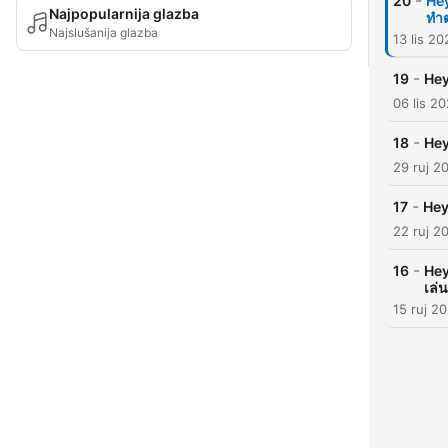
-
20
Hey
Najpopularnija glazba
ทำ
Najslušanija glazba
13 lis 20
-
19
Hey
06 lis 2
-
18
Hey
29 ruj 2
-
17
Hey
22 ruj 2
-
16
Hey
เล่
15 ruj 2