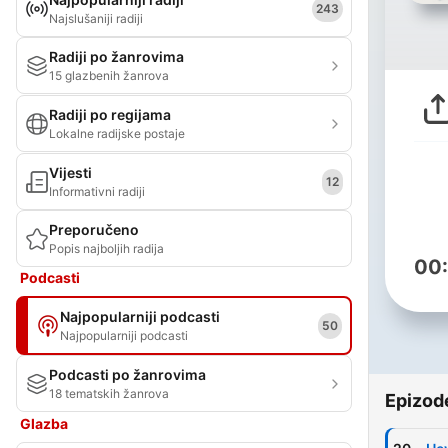
243
Najslušaniji radiji
Radiji po žanrovima
15 glazbenih žanrova
Radiji po regijama
Lokalne radijske postaje
Vijesti
12
Informativni radiji
Preporučeno
Popis najboljih radija
00
Podcasti
Najpopularniji podcasti
50
Najpopularniji podcasti
Podcasti po žanrovima
18 tematskih žanrova
Epizod
Glazba