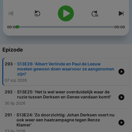
00:00
00:00
Epizode
-
293
S13E26: 'Albert Verlinde en Paul de Leeuw
moeten gewoon doen waarvoor ze aangenomen
zijn!'
07 srp 2026
-
292
S13E25: 'Het is wel weer overduidelijk waar de
ruzie tussen Derksen en Genee vandaan komt!'
30 lip 2026
-
291
S13E24: ‘Zo doorzichtig: Johan Derksen voert nu
ook weer een haatcampagne tegen Renze
Klamer’
23 lip 2026