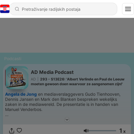
Podcasti
AD Media Podcast
AD
|
293 - S13E26: 'Albert Verlinde en Paul de Leeuw
moeten gewoon doen waarvoor ze aangenomen zijn!'
Angela de Jong
en mediaverslaggevers Gudo Tienhooven,
Dennis Jansen en Mark den Blanken bespreken wekelijks
zaken in de mediawereld. De presentatie is in handen van
Manuel Venderbos.
Meer medianieuws? Ga naar AD.nl/show
1
x
Glasnoća