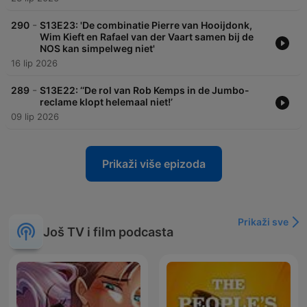
-
290
S13E23: 'De combinatie Pierre van Hooijdonk,
Wim Kieft en Rafael van der Vaart samen bij de
NOS kan simpelweg niet'
16 lip 2026
-
289
S13E22: ‘‘De rol van Rob Kemps in de Jumbo-
reclame klopt helemaal niet!’
09 lip 2026
Prikaži više epizoda
Prikaži sve
Još TV i film podcasta