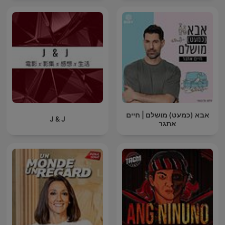
אבא (כמעט) מושלם | חיים
J & J
אתגר